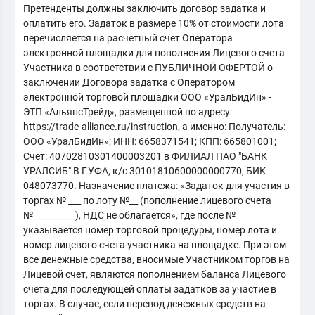
Претенденты должны заключить договор задатка и
оплатить его. Задаток в размере 10% от стоимости лота
перечисляется на расчетный счет Оператора
электронной площадки для пополнения Лицевого счета
Участника в соответствии с ПУБЛИЧНОЙ ОФЕРТОЙ о
заключении Договора задатка с Оператором
электронной торговой площадки ООО «УралБидИн» -
ЭТП «АльянсТрейд», размещенной по адресу:
https://trade-alliance.ru/instruction, а именно: Получатель:
ООО «УралБидИн»; ИНН: 6658371541; КПП: 665801001;
Счет: 40702810301400003201 в ФИЛИАЛ ПАО "БАНК
УРАЛСИБ" В Г.УФА, к/с 30101810600000000770, БИК
048073770. Назначение платежа: «Задаток для участия в
торгах № ___ по лоту №__ (пополнение лицевого счета
№__________), НДС не облагается», где после №
указывается номер торговой процедуры, номер лота и
номер лицевого счета участника на площадке. При этом
все денежные средства, вносимые Участником торгов на
Лицевой счет, являются пополнением баланса Лицевого
счета для последующей оплаты задатков за участие в
торгах. В случае, если перевод денежных средств на